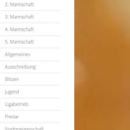
2. Mannschaft
3. Mannschaft
4. Mannschaft
5. Mannschaft
Allgemeines
Ausschreibung
Blitzen
Jugend
Ligabetrieb
Presse
Stadtmeisterschaft