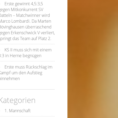
Erste gewinnt 4,5:3,5
gegen Mitkonkurrent SV
Datteln – Matchwinner wird
Marco Lombardi. Da Marten
Bövinghausen überraschend
gegen Erkenschwick V verliert,
springt das Team auf Platz 2.
KS II muss sich mit einem
3:3 in Herne begnügen
Erste muss Rückschlag im
Kampf um den Aufstieg
hinnehmen
Kategorien
1. Mannschaft