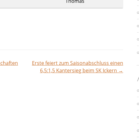
Thomas
chaften
Erste feiert zum Saisonabschluss einen
vigation
6,5:1,5 Kantersieg beim SK Ickern
→