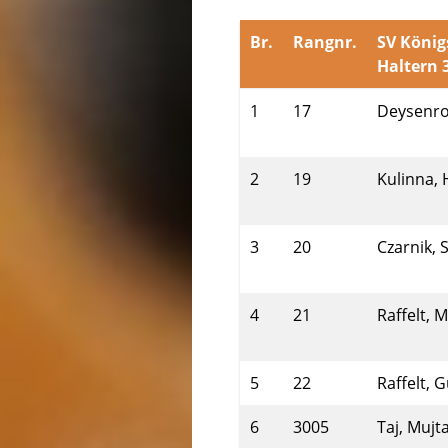
Br.
Rangnr.
SV König
Haltern 
1
17
Deysenro
2
19
Kulinna,
3
20
Czarnik, 
4
21
Raffelt, 
5
22
Raffelt, 
6
3005
Taj, Mujt