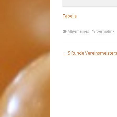
Tabelle
Allgemeines
permalink
←
5 Runde Vereinsmeisters
Beitragsna