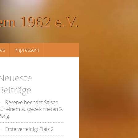
rn 1962 e.V.
ges
Impressum
Neueste
Beiträge
Reserve beendet Saison
auf einem ausgezeichneten 3.
Rang
Erste verteidigt Platz 2