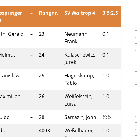
sspringer
–
Rangnr.
SV Waltrop 4
3,5:2,5
3
th, Gerald
–
23
Neumann,
0:1
Frank
 Helmut
–
24
Kulaschewitz,
0:1
Jurek
Stanislaw
–
25
Hagelskamp,
1:0
Fabio
Maximilian
–
26
Weißelstein,
1:0
Luisa
Guido
–
28
Sarrazin, John
½:½
aba
–
4003
Weßelbaum,
1:0