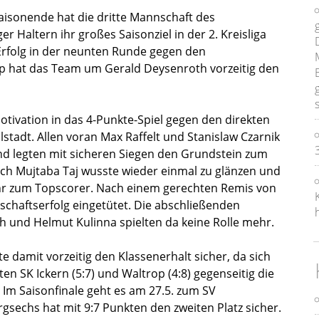
Saisonende hat die dritte Mannschaft des
r Haltern ihr großes Saisonziel in der 2. Kreisliga
 Erfolg in der neunten Runde gegen den
p hat das Team um Gerald Deysenroth vorzeitig den
Motivation in das 4-Punkte-Spiel gegen den direkten
stadt. Allen voran Max Raffelt und Stanislaw Czarnik
und legten mit sicheren Siegen den Grundstein zum
ch Mujtaba Taj wusste wieder einmal zu glänzen und
r zum Topscorer. Nach einem gerechten Remis von
schaftserfolg eingetütet. Die abschließenden
 und Helmut Kulinna spielten da keine Rolle mehr.
te damit vorzeitig den Klassenerhalt sicher, da sich
en SK Ickern (5:7) und Waltrop (4:8) gegenseitig die
m Saisonfinale geht es am 27.5. zum SV
gsechs hat mit 9:7 Punkten den zweiten Platz sicher.