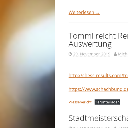
Weiterlesen
→
Tommi reicht Rem
Auswertung
29. November 2019
Mich
http://chess-r
esults.com/t
https://www.schachbund.de
Pressebericht
Herunterladen
Stadtmeistersch