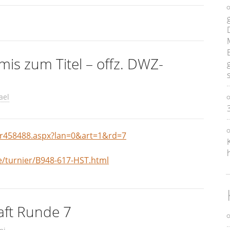
is zum Titel – offz. DWZ-
ael
nr458488.aspx?lan=0&art=1&rd=7
/turnier/B948-617-HST.html
aft Runde 7