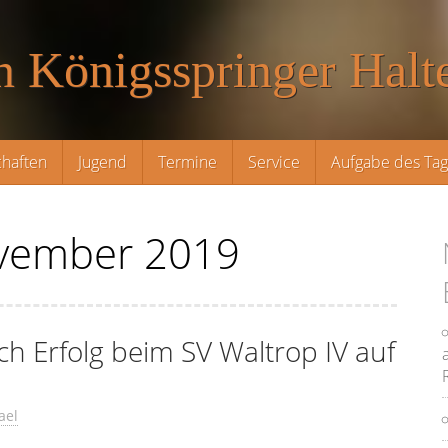
n Königsspringer Halte
haften
Jugend
Termine
Service
Aufgabe des Ta
vember 2019
ach Erfolg beim SV Waltrop IV auf
ael