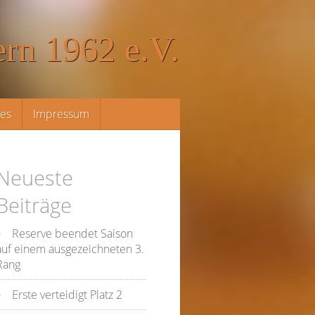
rn 1962 e.V.
ges
Impressum
Neueste
Beiträge
Reserve beendet Saison
auf einem ausgezeichneten 3.
Rang
Erste verteidigt Platz 2