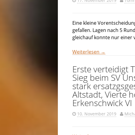
17. November 2019
Tom
Eine kleine Vorentscheidung
gefallen. Lagen nach 5 Rund
gleichauf konnte nur einer
Weiterlesen
→
Erste verteidigt
Sieg beim SV Unse
stark ersatzgsg
Altstadt, Vierte
Erkenschwick VI
10. November 2019
Mich