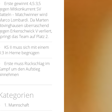
Erste gewinnt 4,5:3,5
gegen Mitkonkurrent SV
Datteln – Matchwinner wird
Marco Lombardi. Da Marten
Bövinghausen überraschend
gegen Erkenschwick V verliert,
springt das Team auf Platz 2.
KS II muss sich mit einem
3:3 in Herne begnügen
Erste muss Rückschlag im
Kampf um den Aufstieg
hinnehmen
Kategorien
1. Mannschaft