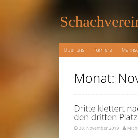
Schachverei
Zum
Über uns
Turniere
Mannsc
Inhalt
springen
Monat:
No
Dritte klettert n
den dritten Platz
30. November 2019
Mich