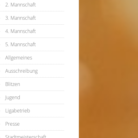
2. Mannschaft
3. Mannschaft
4. Mannschaft
5. Mannschaft
Allgemeines
Ausschreibung
Blitzen
Jugend
Ligabetrieb
Presse
Stadtmeisterschaft