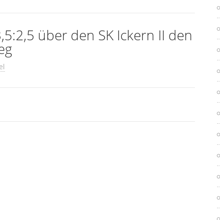
 3,5:2,5 über den SK Ickern II den
eg
el