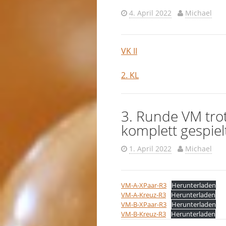
4. April 2022
Michael
VK II
2. K
L
3. Runde VM tro
komplett gespiel
1. April 2022
Michael
VM-A-XPaar-R3
Herunterladen
VM-A-Kreuz-R3
Herunterladen
VM-B-XPaar-R3
Herunterladen
VM-B-Kreuz-R3
Herunterladen