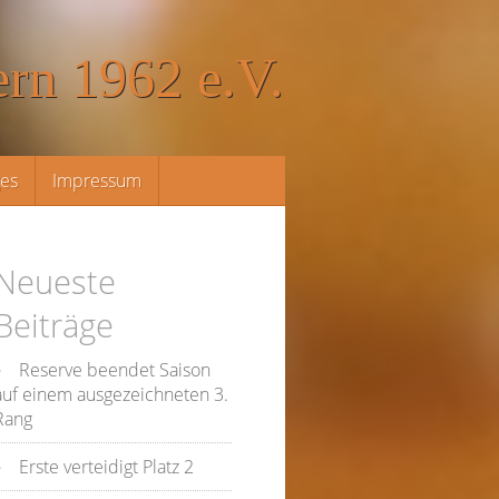
rn 1962 e.V.
ges
Impressum
Neueste
Beiträge
Reserve beendet Saison
auf einem ausgezeichneten 3.
Rang
Erste verteidigt Platz 2