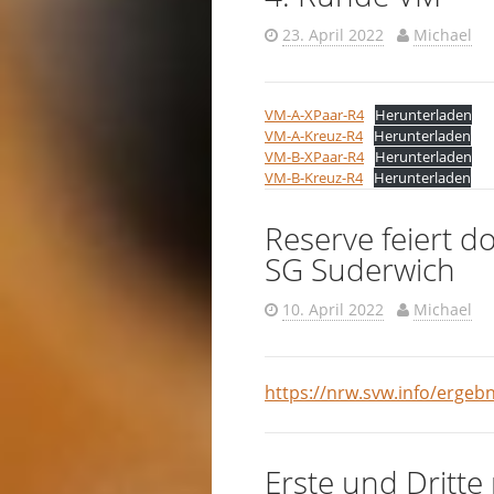
23. April 2022
Michael
VM-A-XPaar-R4
Herunterladen
VM-A-Kreuz-R4
Herunterladen
VM-B-XPaar-R4
Herunterladen
VM-B-Kreuz-R4
Herunterladen
Reserve feiert d
SG Suderwich
10. April 2022
Michael
https://nrw.svw.info/erge
Erste und Dritt