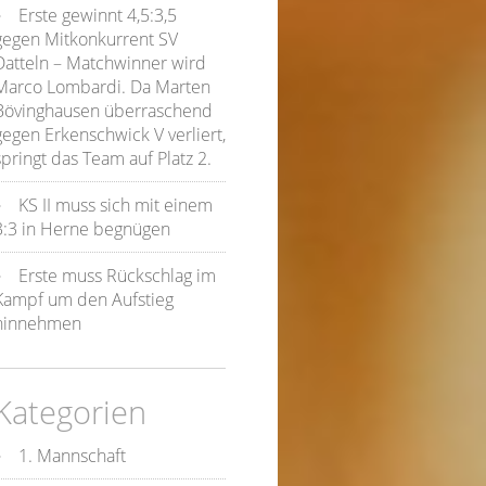
Erste gewinnt 4,5:3,5
gegen Mitkonkurrent SV
Datteln – Matchwinner wird
Marco Lombardi. Da Marten
Bövinghausen überraschend
gegen Erkenschwick V verliert,
springt das Team auf Platz 2.
KS II muss sich mit einem
3:3 in Herne begnügen
Erste muss Rückschlag im
Kampf um den Aufstieg
hinnehmen
Kategorien
1. Mannschaft