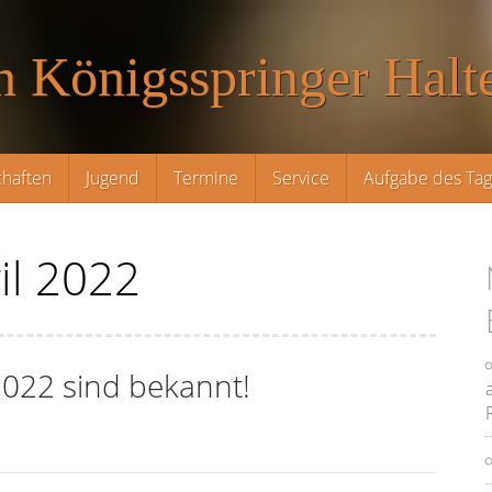
n Königsspringer Halte
haften
Jugend
Termine
Service
Aufgabe des Ta
il 2022
2022 sind bekannt!