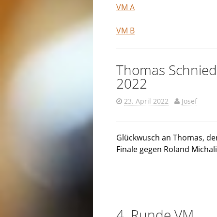
VM A
VM B
Thomas Schniede
2022
23. April 2022
Josef
Glückwusch an Thomas, der
Finale gegen Roland Michali
4. Runde VM