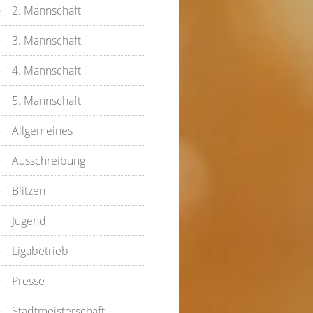
2. Mannschaft
3. Mannschaft
4. Mannschaft
5. Mannschaft
Allgemeines
Ausschreibung
Blitzen
Jugend
Ligabetrieb
Presse
Stadtmeisterschaft