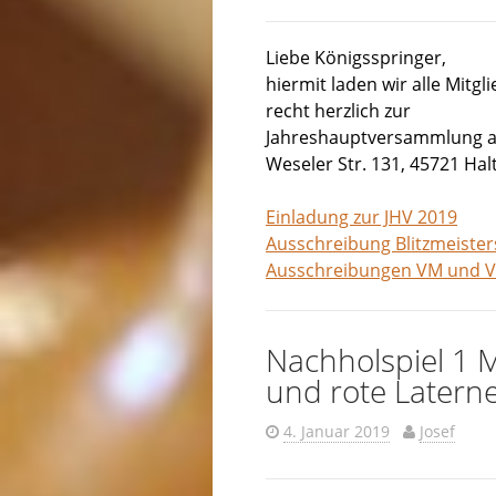
Liebe Königsspringer,
hiermit laden wir alle Mitg
recht herzlich zur
Jahreshauptversammlung am 
Weseler Str. 131, 45721 Halt
Einladung zur JHV 2019
Ausschreibung Blitzmeister
Ausschreibungen VM und V
Nachholspiel 1 
und rote Latern
4. Januar 2019
Josef