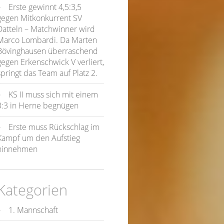
Erste gewinnt 4,5:3,5
gegen Mitkonkurrent SV
Datteln – Matchwinner wird
Marco Lombardi. Da Marten
Bövinghausen überraschend
gegen Erkenschwick V verliert,
springt das Team auf Platz 2.
KS II muss sich mit einem
3:3 in Herne begnügen
Erste muss Rückschlag im
Kampf um den Aufstieg
hinnehmen
Kategorien
1. Mannschaft