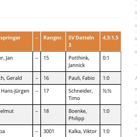
springer
–
Rangnr.
SV Datteln
4,5:1,5
3
r, Jan
–
15
Potthink,
0:1
Jannick
h, Gerald
–
16
Pauli, Fabio
1:0
, Hans-Jürgen
–
17
Schneider,
½:½
Timo
Helmut
–
18
Boenke,
1:0
Philipp
aba
–
3001
Kalka, Viktor
1:0