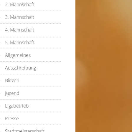
2. Mannschaft
3. Mannschaft
4. Mannschaft
5. Mannschaft
Allgemeines
Ausschreibung
Blitzen
Jugend
Ligabetrieb
Presse
Stadtmeisterschaft