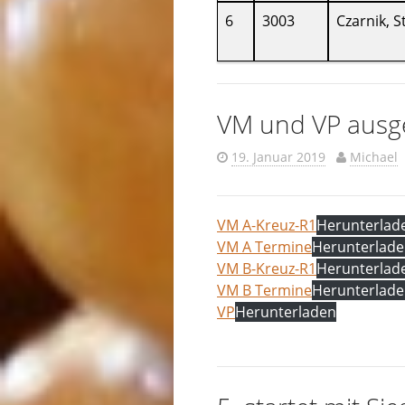
6
3003
Czarnik, S
VM und VP ausge
19. Januar 2019
Michael
VM A-Kreuz-R1
Herunterlad
VM A Termine
Herunterlad
VM B-Kreuz-R1
Herunterlad
VM B Termine
Herunterlad
VP
Herunterladen