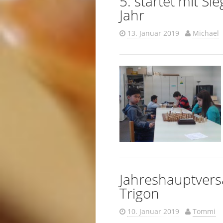
5. startet mit Si
Jahr
13. Januar 2019
Michael
Jahreshauptver
Trigon
10. Januar 2019
Tommi