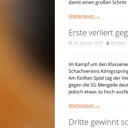
damit einen großen Schritt
Weiterlesen
→
Erste verliert g
20. Januar 2019
Michael
Im Kampf um den Klassener
Schachvereins Königsspring
Am fünften Spiel tag der Ve
gegen die SG Mengede deutl
jedoch etwas zu hoch ausfie
Weiterlesen
→
Dritte gewinnt s