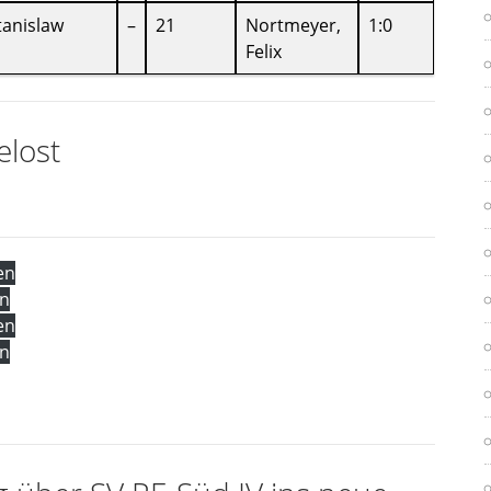
tanislaw
–
21
Nortmeyer,
1:0
Felix
lost
en
en
en
en