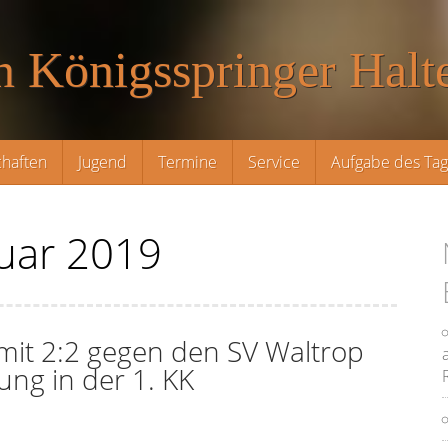
n Königsspringer Halte
haften
Jugend
Termine
Service
Aufgabe des Ta
uar 2019
t mit 2:2 gegen den SV Waltrop
ung in der 1. KK