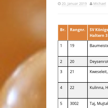
20. Januar 2019
Michael
Br.
Rangnr.
SV Königs
Haltern 3
1
19
Baumeiste
2
20
Deysenrot
3
21
Kweseleit
4
22
Kulinna, 
5
3002
Taj, Mujt