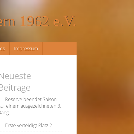
rn 1962 e.V.
ges
Impressum
Neueste
Beiträge
Reserve beendet Saison
auf einem ausgezeichneten 3.
Rang
Erste verteidigt Platz 2