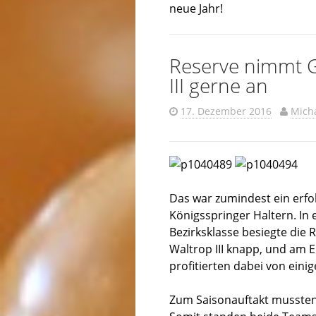
neue Jahr!
Reserve nimmt G
III gerne an
17. Dezember 2016
Mich
Das war zumindest ein erfo
Königsspringer Haltern. In 
Bezirksklasse besiegte die 
Waltrop III knapp, und am En
profitierten dabei von ein
Zum Saisonauftakt mussten