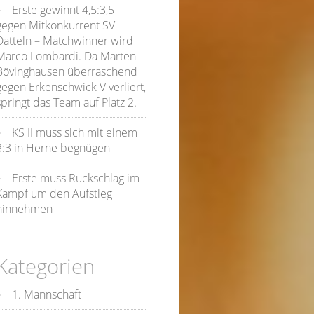
Erste gewinnt 4,5:3,5
gegen Mitkonkurrent SV
Datteln – Matchwinner wird
Marco Lombardi. Da Marten
Bövinghausen überraschend
gegen Erkenschwick V verliert,
springt das Team auf Platz 2.
KS II muss sich mit einem
3:3 in Herne begnügen
Erste muss Rückschlag im
Kampf um den Aufstieg
hinnehmen
Kategorien
1. Mannschaft