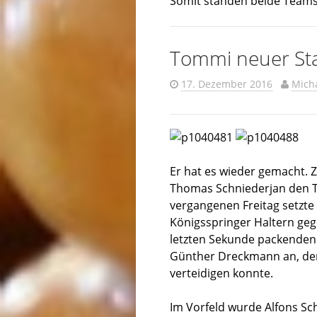
Somit standen beide Teams
Tommi neuer Sta
17. Dezember 2016
Mich
Er hat es wieder gemacht. 
Thomas Schniederjan den Ti
vergangenen Freitag setzte
Königsspringer Haltern geg
letzten Sekunde packenden 
Günther Dreckmann an, der 
verteidigen konnte.
Im Vorfeld wurde Alfons Sc