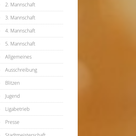
2. Mannschaft
3. Mannschaft
4. Mannschaft
5. Mannschaft
Allgemeines
Ausschreibung
Blitzen
Jugend
Ligabetrieb
Presse
Stadtmeisterschaft