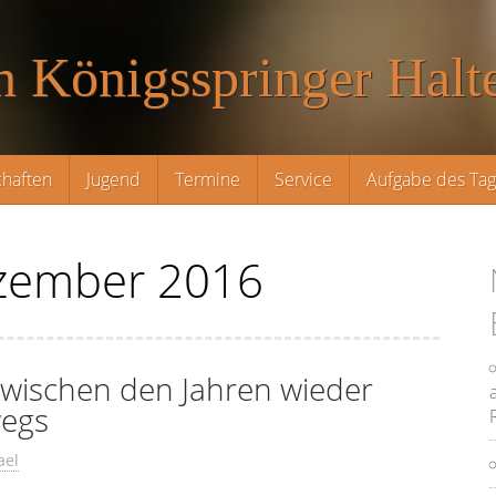
n Königsspringer Halte
haften
Jugend
Termine
Service
Aufgabe des Ta
zember 2016
zwischen den Jahren wieder
wegs
ael