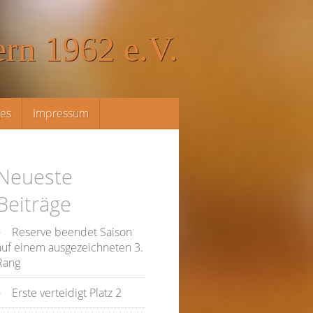
rn 1962 e.V.
ges
Impressum
Neueste
Beiträge
Reserve beendet Saison
auf einem ausgezeichneten 3.
Rang
Erste verteidigt Platz 2