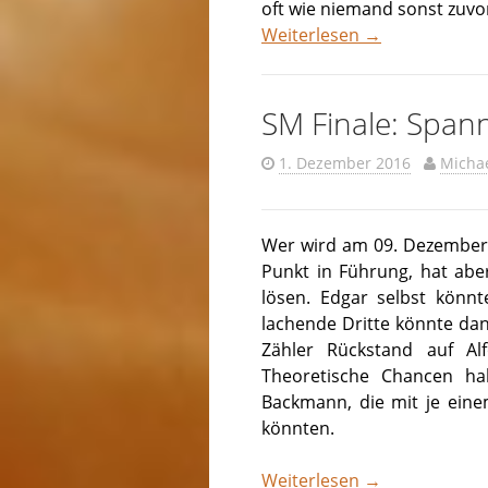
oft wie niemand sonst zuvor
Weiterlesen
→
SM Finale: Span
1. Dezember 2016
Micha
Wer wird am 09. Dezember S
Punkt in Führung, hat abe
lösen. Edgar selbst könnt
lachende Dritte könnte dann
Zähler Rückstand auf Al
Theoretische Chancen h
Backmann, die mit je ein
könnten.
Weiterlesen
→