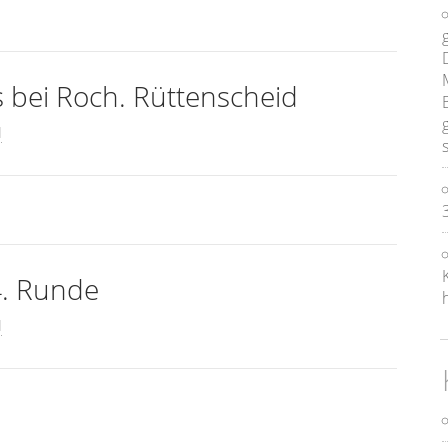
 bei Roch. Rüttenscheid
l
4. Runde
l