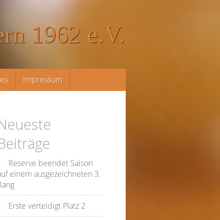
rn 1962 e.V.
ges
Impressum
Neueste
Beiträge
Reserve beendet Saison
auf einem ausgezeichneten 3.
Rang
Erste verteidigt Platz 2