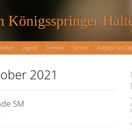
n Königsspringer Halte
haften
Jugend
Termine
Service
Aufgabe des Ta
tober 2021
nde SM
l