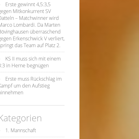
Erste gewinnt 4,5:3,5
gegen Mitkonkurrent SV
Datteln – Matchwinner wird
Marco Lombardi. Da Marten
Bövinghausen überraschend
gegen Erkenschwick V verliert,
springt das Team auf Platz 2.
KS II muss sich mit einem
3:3 in Herne begnügen
Erste muss Rückschlag im
Kampf um den Aufstieg
hinnehmen
Kategorien
1. Mannschaft