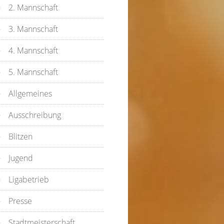
2. Mannschaft
3. Mannschaft
4. Mannschaft
5. Mannschaft
Allgemeines
Ausschreibung
Blitzen
Jugend
Ligabetrieb
Presse
Stadtmeisterschaft