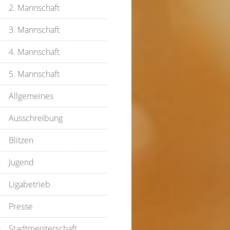
2. Mannschaft
3. Mannschaft
4. Mannschaft
5. Mannschaft
Allgemeines
Ausschreibung
Blitzen
Jugend
Ligabetrieb
Presse
Stadtmeisterschaft