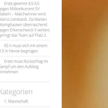
Erste gewinnt 4,5:3,5
gegen Mitkonkurrent SV
Datteln – Matchwinner wird
Marco Lombardi. Da Marten
Bövinghausen überraschend
gegen Erkenschwick V verliert,
springt das Team auf Platz 2.
KS II muss sich mit einem
3:3 in Herne begnügen
Erste muss Rückschlag im
Kampf um den Aufstieg
hinnehmen
Kategorien
1. Mannschaft