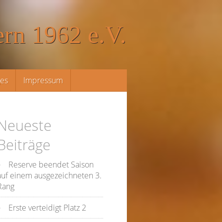
rn 1962 e.V.
ges
Impressum
Neueste
Beiträge
Reserve beendet Saison
auf einem ausgezeichneten 3.
Rang
Erste verteidigt Platz 2