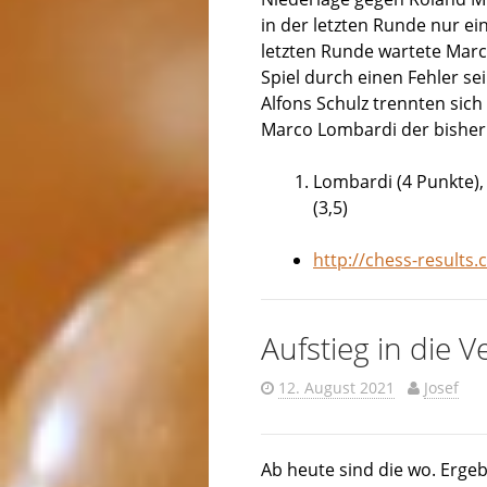
in der letzten Runde nur ei
letzten Runde wartete Marc
Spiel durch einen Fehler s
Alfons Schulz trennten sic
Marco Lombardi der bisher ä
Lombardi (4 Punkte), 
(3,5)
http://chess-result
Aufstieg in die 
12. August 2021
Josef
Ab heute sind die wo. Erge