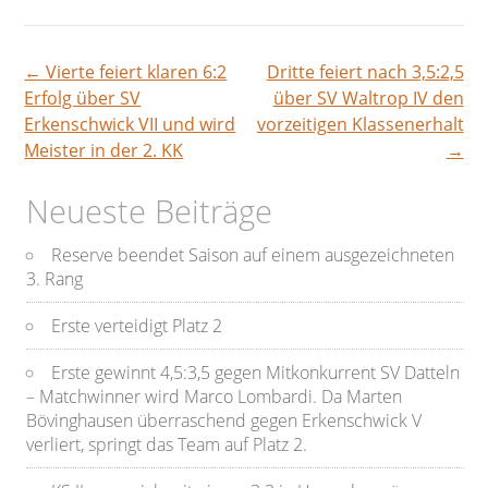
←
Vierte feiert klaren 6:2
Dritte feiert nach 3,5:2,5
Beitragsnavigation
Erfolg über SV
über SV Waltrop IV den
Erkenschwick VII und wird
vorzeitigen Klassenerhalt
Meister in der 2. KK
→
Neueste Beiträge
Reserve beendet Saison auf einem ausgezeichneten
3. Rang
Erste verteidigt Platz 2
Erste gewinnt 4,5:3,5 gegen Mitkonkurrent SV Datteln
– Matchwinner wird Marco Lombardi. Da Marten
Bövinghausen überraschend gegen Erkenschwick V
verliert, springt das Team auf Platz 2.