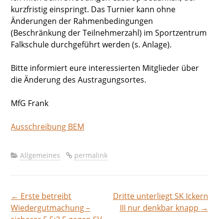
kurzfristig einspringt. Das Turnier kann ohne
Änderungen der Rahmenbedingungen
(Beschränkung der Teilnehmerzahl) im Sportzentrum
Falkschule durchgeführt werden (s. Anlage).
Bitte informiert eure interessierten Mitglieder über
die Änderung des Austragungsortes.
MfG Frank
Ausschreibung BEM
Allgemeines
permalink
←
Erste betreibt
Dritte unterliegt SK Ickern
Beitragsnavigation
Wiedergutmachung –
III nur denkbar knapp
→