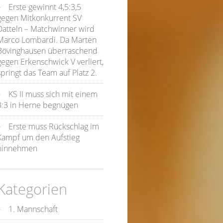
Erste gewinnt 4,5:3,5
gegen Mitkonkurrent SV
Datteln – Matchwinner wird
Marco Lombardi. Da Marten
Bövinghausen überraschend
gegen Erkenschwick V verliert,
springt das Team auf Platz 2.
KS II muss sich mit einem
3:3 in Herne begnügen
Erste muss Rückschlag im
Kampf um den Aufstieg
hinnehmen
Kategorien
1. Mannschaft