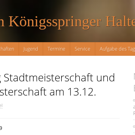
n Königsspringer Halte
haften
Jugend
Termine
Service
Aufgabe des Ta
 Stadtmeisterschaft und
sterschaft am 13.12.
el
9