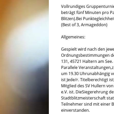
Vollrundiges Gruppenturnie
beträgt fünf Minuten pro Pa
Blitzen).Bei Punktegleichhe
(Best of 3, Armageddon)
Allgemeines:
Gespielt wird nach den jewe
Ordnungsbestimmungen des 
131, 45721 Haltern am See. 
Parallele Veranstaltungen,z
um 19.30 Uhrunabhängig vo
ist Jede/r. Titelberechtigt 
Mitglied des SV Hullern von
e.V. ist. DieSiegerehrung d
Stadtblitzmeisterschaft sta
Teilnehmer sind mit einer B
einverstanden.