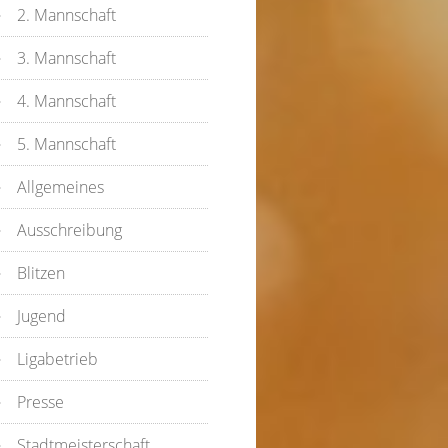
2. Mannschaft
3. Mannschaft
4. Mannschaft
5. Mannschaft
Allgemeines
Ausschreibung
Blitzen
Jugend
Ligabetrieb
Presse
Stadtmeisterschaft