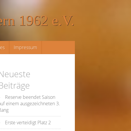
rn 1962 e.V.
ges
Impressum
Neueste
Beiträge
Reserve beendet Saison
auf einem ausgezeichneten 3.
Rang
Erste verteidigt Platz 2