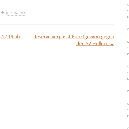
permalink
.12.19 ab
Reserve verpasst Punktgewinn gegen
vigation
den SV Hullern
→