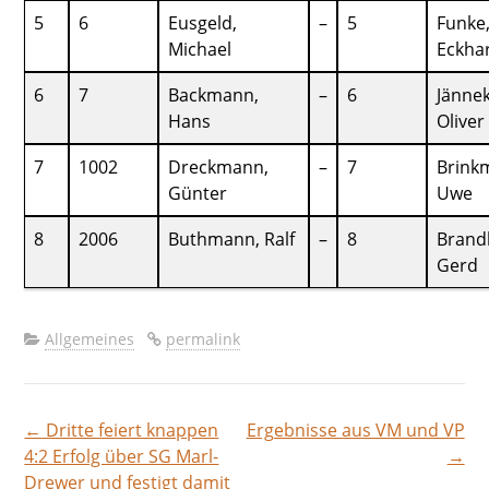
5
6
Eusgeld,
–
5
Funke
Michael
Eckha
6
7
Backmann,
–
6
Jännek
Hans
Oliver
7
1002
Dreckmann,
–
7
Brink
Günter
Uwe
8
2006
Buthmann, Ralf
–
8
Brand
Gerd
Allgemeines
permalink
←
Dritte feiert knappen
Ergebnisse aus VM und VP
Beitragsnavigation
4:2 Erfolg über SG Marl-
→
Drewer und festigt damit