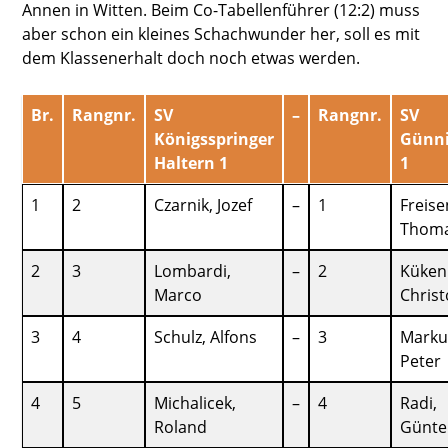
Annen in Witten. Beim Co-Tabellenführer (12:2) muss
aber schon ein kleines Schachwunder her, soll es mit
dem Klassenerhalt doch noch etwas werden.
Br.
Rangnr.
SV
–
Rangnr.
SV
Königsspringer
Günni
Haltern 1
1
1
2
Czarnik, Jozef
–
1
Freise
Thom
2
3
Lombardi,
–
2
Küken
Marco
Chris
3
4
Schulz, Alfons
–
3
Marku
Peter
4
5
Michalicek,
–
4
Radi,
Roland
Günte