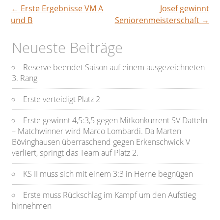
←
Erste Ergebnisse VM A
Josef gewinnt
Beitragsnavigation
und B
Seniorenmeisterschaft
→
Neueste Beiträge
Reserve beendet Saison auf einem ausgezeichneten
3. Rang
Erste verteidigt Platz 2
Erste gewinnt 4,5:3,5 gegen Mitkonkurrent SV Datteln
– Matchwinner wird Marco Lombardi. Da Marten
Bövinghausen überraschend gegen Erkenschwick V
verliert, springt das Team auf Platz 2.
KS II muss sich mit einem 3:3 in Herne begnügen
Erste muss Rückschlag im Kampf um den Aufstieg
hinnehmen