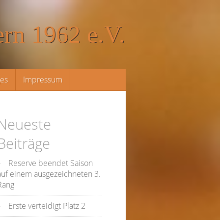
rn 1962 e.V.
ges
Impressum
Neueste
Beiträge
Reserve beendet Saison
auf einem ausgezeichneten 3.
Rang
Erste verteidigt Platz 2