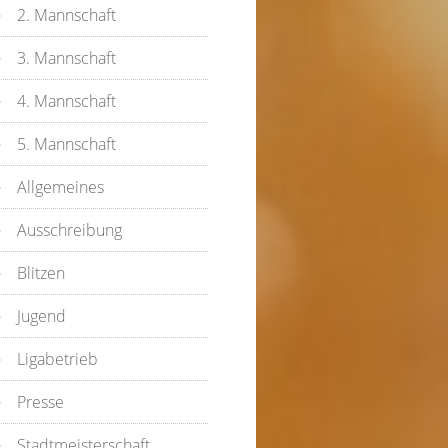
2. Mannschaft
3. Mannschaft
4. Mannschaft
5. Mannschaft
Allgemeines
Ausschreibung
Blitzen
Jugend
Ligabetrieb
Presse
Stadtmeisterschaft