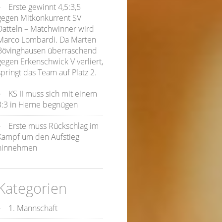
Erste gewinnt 4,5:3,5
gegen Mitkonkurrent SV
Datteln – Matchwinner wird
Marco Lombardi. Da Marten
Bövinghausen überraschend
gegen Erkenschwick V verliert,
springt das Team auf Platz 2.
KS II muss sich mit einem
3:3 in Herne begnügen
Erste muss Rückschlag im
Kampf um den Aufstieg
hinnehmen
Kategorien
1. Mannschaft