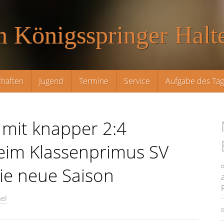
n Königsspringer Halte
haften
Jugend
Termine
Service
Aufgabe des Ta
t mit knapper 2:4
eim Klassenprimus SV
die neue Saison
el