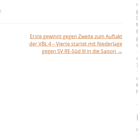
k
Erste gewinnt gegen Zweite zum Auftakt
vigation
der VBL 4 – Vierte startet mit Niederlage
gegen SV RE-Süd III in die Saison
→