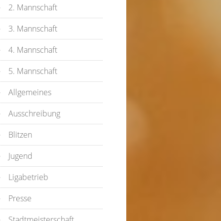
2. Mannschaft
3. Mannschaft
4. Mannschaft
5. Mannschaft
Allgemeines
Ausschreibung
Blitzen
Jugend
Ligabetrieb
Presse
Stadtmeisterschaft