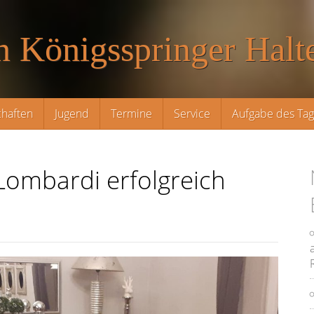
n Königsspringer Halte
haften
Jugend
Termine
Service
Aufgabe des Ta
Lombardi erfolgreich