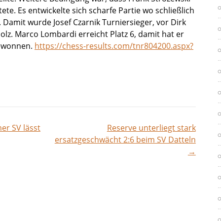
te. Es entwickelte sich scharfe Partie wo schließlich
 Damit wurde Josef Czarnik Turniersieger, vor Dirk
lz. Marco Lombardi erreicht Platz 6, damit hat er
gewonnen.
https://chess-results.com/tnr804200.aspx?
er SV lässt
Reserve unterliegt stark
vigation
ersatzgeschwächt 2:6 beim SV Datteln
→