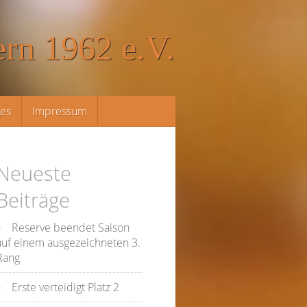
rn 1962 e.V.
ges
Impressum
Neueste
Beiträge
Reserve beendet Saison
auf einem ausgezeichneten 3.
Rang
Erste verteidigt Platz 2