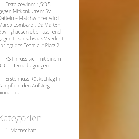
Erste gewinnt 4,5:3,5
gegen Mitkonkurrent SV
Datteln – Matchwinner wird
Marco Lombardi. Da Marten
Bövinghausen überraschend
gegen Erkenschwick V verliert,
springt das Team auf Platz 2.
KS II muss sich mit einem
3:3 in Herne begnügen
Erste muss Rückschlag im
Kampf um den Aufstieg
hinnehmen
Kategorien
1. Mannschaft