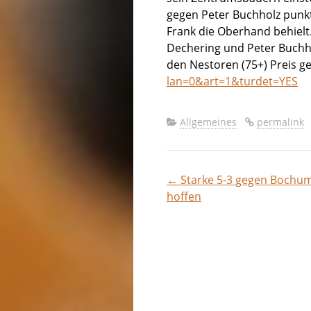
gegen Peter Buchholz punkte
Frank die Oberhand behielt.
Dechering und Peter Buchho
den Nestoren (75+) Preis 
lan=0&art=1&turdet=YES
Allgemeines
permalink
←
Starke 5-3 gegen Bochum
Beitragsna
hoffen