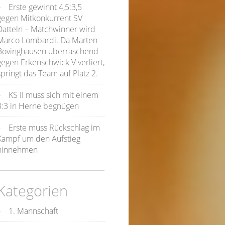
Erste gewinnt 4,5:3,5
gegen Mitkonkurrent SV
Datteln – Matchwinner wird
Marco Lombardi. Da Marten
Bövinghausen überraschend
gegen Erkenschwick V verliert,
springt das Team auf Platz 2.
KS II muss sich mit einem
3:3 in Herne begnügen
Erste muss Rückschlag im
Kampf um den Aufstieg
hinnehmen
Kategorien
1. Mannschaft