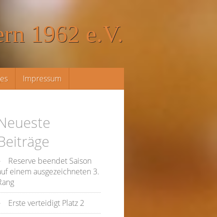
rn 1962 e.V.
ges
Impressum
Neueste
Beiträge
Reserve beendet Saison
auf einem ausgezeichneten 3.
Rang
Erste verteidigt Platz 2