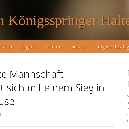
n Königsspringer Halte
haften
Jugend
Termine
Service
Aufgabe des Ta
tte Mannschaft
 sich mit einem Sieg in
use
el