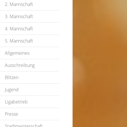
2. Mannschaft
3. Mannschaft
4. Mannschaft
5. Mannschaft
Allgemeines
Ausschreibung
Blitzen
Jugend
Ligabetrieb
Presse
Stadtmeisterschaft