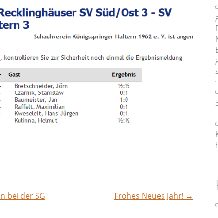
n bei der SG
Frohes Neues Jahr!
→
vigation