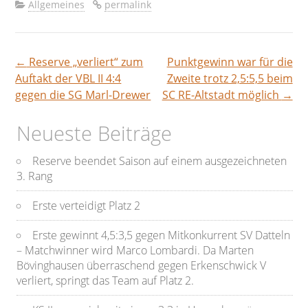
Allgemeines
permalink
←
Reserve „verliert“ zum
Punktgewinn war für die
Beitragsnavigation
Auftakt der VBL II 4:4
Zweite trotz 2,5:5,5 beim
gegen die SG Marl-Drewer
SC RE-Altstadt möglich
→
Neueste Beiträge
Reserve beendet Saison auf einem ausgezeichneten
3. Rang
Erste verteidigt Platz 2
Erste gewinnt 4,5:3,5 gegen Mitkonkurrent SV Datteln
– Matchwinner wird Marco Lombardi. Da Marten
Bövinghausen überraschend gegen Erkenschwick V
verliert, springt das Team auf Platz 2.